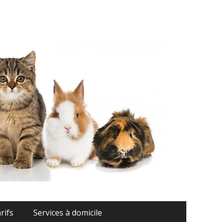
Montauban
rifs
Services à domicile