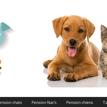
- Pension chats chiens 
ension chats
Pension Nac’s
Pension chiens
Ta