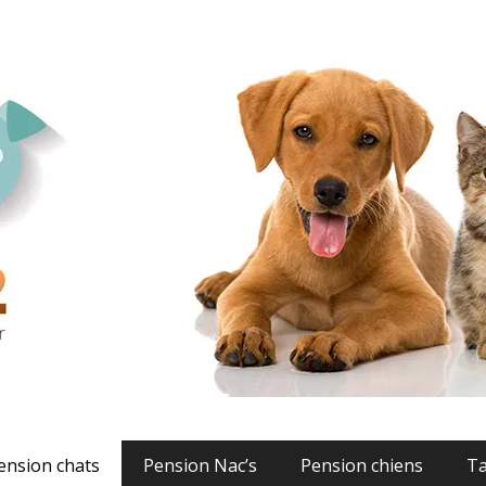
- Pension chats chiens 
ension chats
Pension Nac’s
Pension chiens
Ta