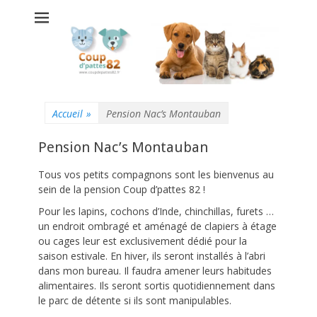
Coup d'pattes 82 -
Pension chats
chiens
Montauban
Accueil
»
Pension Nac’s Montauban
Pension Nac’s Montauban
Tous vos petits compagnons sont les bienvenus au
sein de la pension Coup d’pattes 82 !
Pour les lapins, cochons d’Inde, chinchillas, furets …
un endroit ombragé et aménagé de clapiers à étage
ou cages leur est exclusivement dédié pour la
saison estivale. En hiver, ils seront installés à l’abri
dans mon bureau. Il faudra amener leurs habitudes
alimentaires. Ils seront sortis quotidiennement dans
le parc de détente si ils sont manipulables.