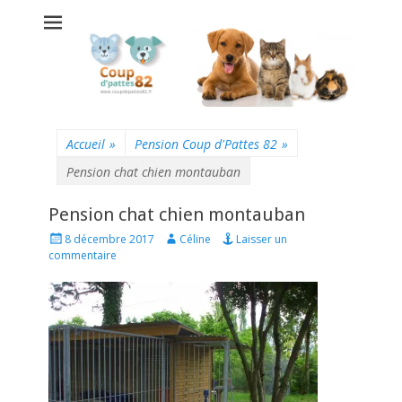
Coup d'pattes 82 -
Pension chats
chiens
Montauban
Accueil
»
Pension Coup d'Pattes 82
»
Pension chat chien montauban
Pension chat chien montauban
Posted
Author
8 décembre 2017
Céline
Laisser un
on
commentaire