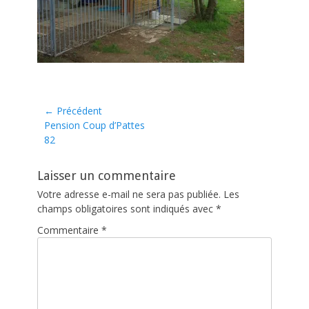
Navigation
← Précédent
Article
Pension Coup d’Pattes
de
précédent :
82
l’article
Laisser un commentaire
Votre adresse e-mail ne sera pas publiée.
Les
champs obligatoires sont indiqués avec
*
Commentaire
*