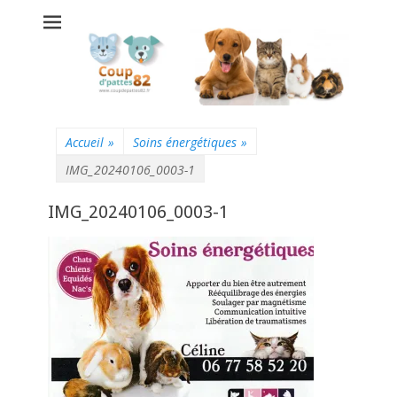
Coup d'pattes 82 -
Pension chats
chiens
Montauban
Accueil
»
Soins énergétiques
»
IMG_20240106_0003-1
IMG_20240106_0003-1